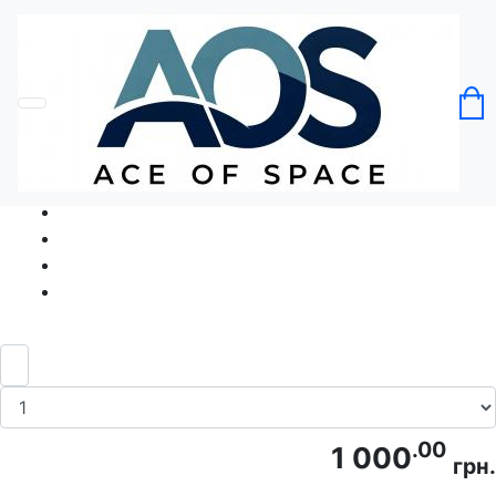
Головна
Без категорії
Футболка Великий теніс
Код товару: Ace5257
.00
1 000
грн.