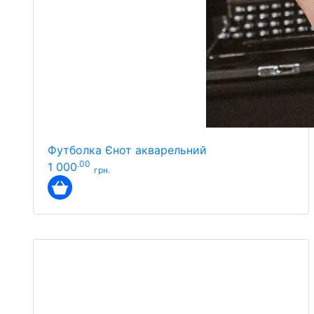
Футболка Єнот акварельний
.00
1 000
грн.