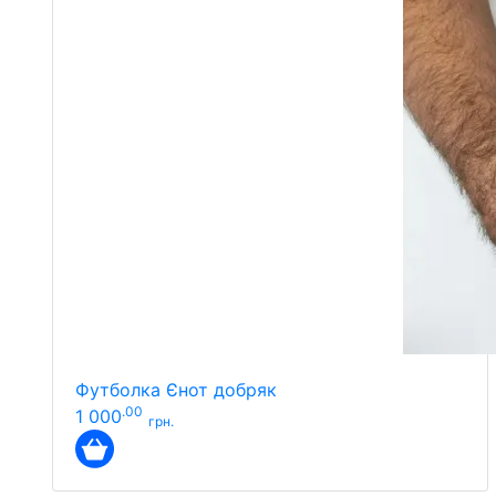
Футболка Єнот добряк
.00
1 000
грн.