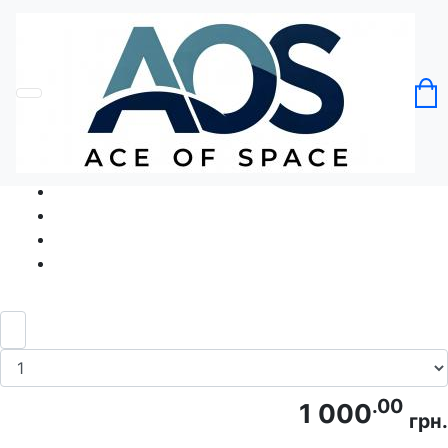
Головна
Без категорії
Футболка Heavy Mental
Код товару: Ace5249
.00
1 000
грн.