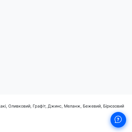
ни, що символізує приналежність та любов до рідної країни.
Хакі, Оливковий, Графіт, Джинс, Меланж, Бежевий, Бірюзовий