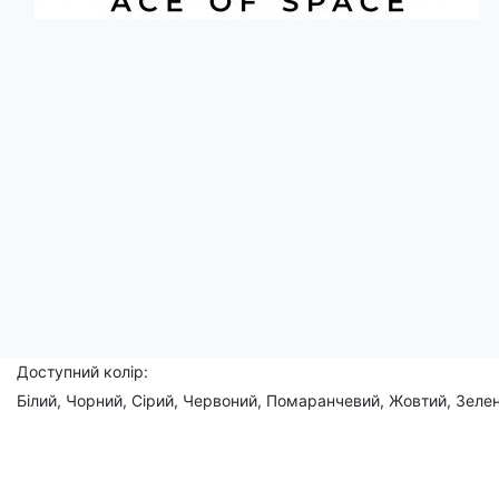
Опис
Ця футболка - Ваш особистий шлях до дому та патріотичної гор
Літера "Е", повернута горизонтально і має вигляд тризуба, яки
Носіть цю футболку з гордістю та виражайте свою любов до У
Чоловічі, жіночі, дитячі
Склад: 95% бавовна, 5% еластан
Доступний розмір:
(XS), S, M, L, XL, 2XL, 3XL, (4XL), (5XL)
Доступний колір:
Білий, Чорний, Сірий, Червоний, Помаранчевий, Жовтий, Зелен