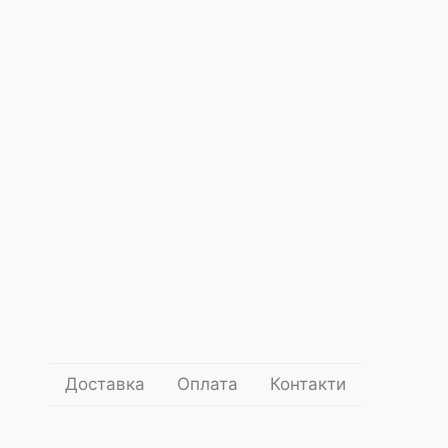
Про
нас
 Дім Україна Home Ukraine
ce5246
.00
1 000
грн.
Додати до кошика
оставки
Умови оплати
Доставка
Оплата
Контакти
Поділитись: