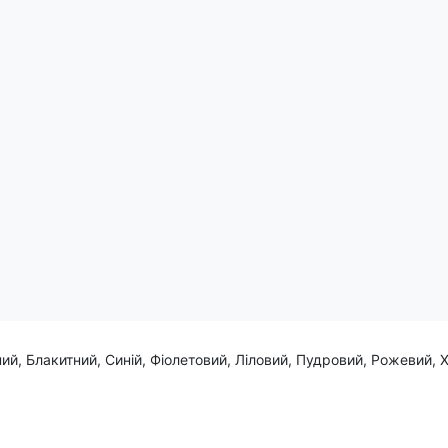
дості! Стилізований напис "Home" замість літери "О" мапа Украї
й додає унікальності та національної ідентичності
країни!
ий, Блакитний, Синій, Фіолетовий, Ліловий, Пудровий, Рожевий, 