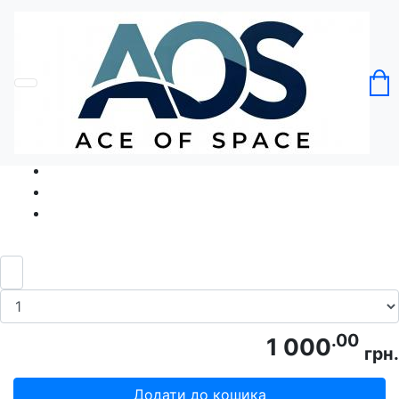
Головна
Без категорії
Футболка В моєму серці Україна
Код товару: Ace5244
.00
1 000
грн.
Додати до кошика