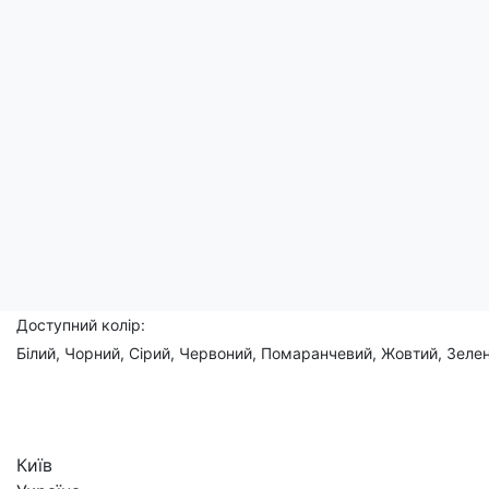
Ця оригінальна дизайнерська ідея не залишить байдужими шан
Завдяки цій футболці Ви покажете своє захоплення боулінгом
Чоловічі, жіночі, дитячі
Склад: 95% бавовна, 5% еластан
Доступний розмір:
(XS), S, M, L, XL, 2XL, 3XL, (4XL), (5XL)
Доступний колір:
Білий, Чорний, Сірий, Червоний, Помаранчевий, Жовтий, Зелен
Київ