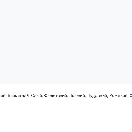
увальників спортивного відпочинку та креативного стилю.
 і привернете увагу своїм яскравим та оригінальним образом!
ий, Блакитний, Синій, Фіолетовий, Ліловий, Пудровий, Рожевий, 