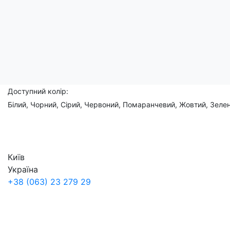
Склад: 95% бавовна, 5% еластан
Доступний розмір:
(XS), S, M, L, XL, 2XL, 3XL, (4XL), (5XL)
Доступний колір:
Білий, Чорний, Сірий, Червоний, Помаранчевий, Жовтий, Зелен
Київ
Україна
+38 (063) 23 279 29