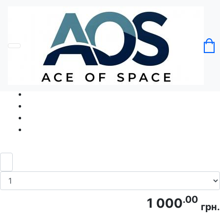
Головна
Без категорії
Футболка Kyiv City Київ Каштан
Код товару: Ace5219
.00
1 000
грн.