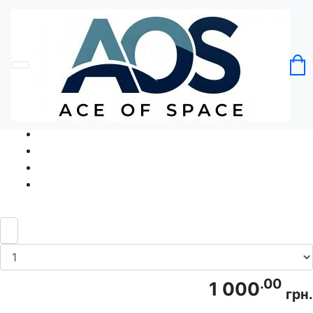
Головна
Без категорії
Футболка Сила Єдності
Код товару: Ace5215
.00
1 000
грн.