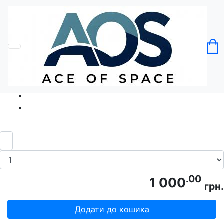
Головна
Без категорії
Футболка Бірбой Beerboy
Код товару: Ace5203
.00
1 000
грн.
Додати до кошика