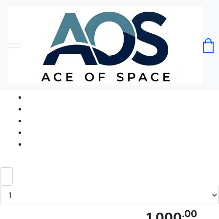
Головна
Без категорії
Футболка Горілкатастичні Пригоди
Vodka-tastic
Код товару: Ace5179
.00
1 000