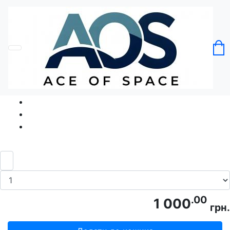
Головна
Без категорії
Футболка Дівчина-Шардоне Chardonnay
Girl
Код товару: Ace5175
.00
1 000
грн.