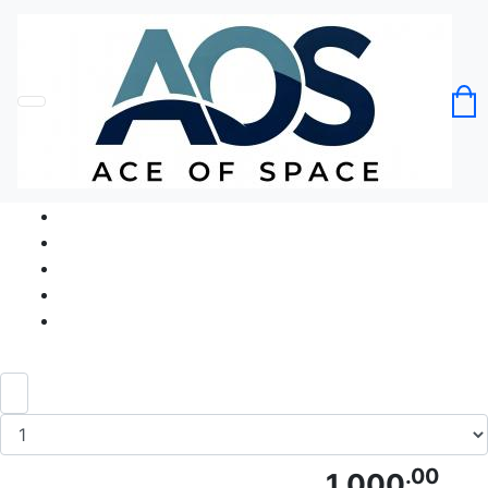
Головна
Без категорії
Футболка Винні Моменти Wine-derful
Moments
Код товару: Ace5165
.00
1 000