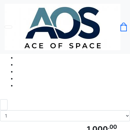
Головна
Без категорії
Футболка Я Люблю Скейтбординг I Love
Skateboard
Код товару: Ace5152
.00
1 000