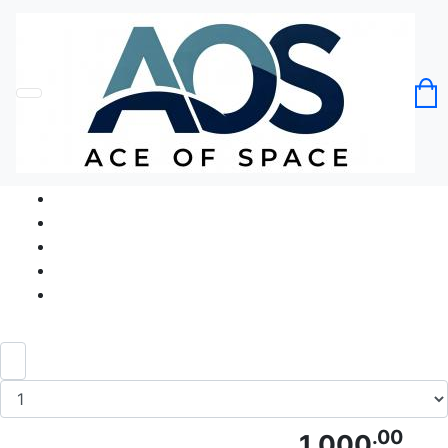
Головна
Без категорії
Футболка СБС ЗСУ Служба Безпілотних
Сил (БПЛА, безпілотник, дрон,тризуб)
Код товару: Ace5148
.00
1 000