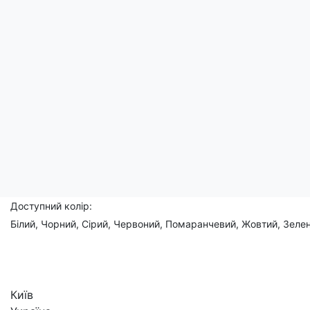
Цей символ нагадує нам про важливість збереження балансу в
Ця футболка додасть вашому образу не лише стилізованого езот
Чоловічі, жіночі, дитячі
Склад: 95% бавовна, 5% еластан
Доступний розмір:
(XS), S, M, L, XL, 2XL, 3XL, (4XL), (5XL)
Доступний колір:
Білий, Чорний, Сірий, Червоний, Помаранчевий, Жовтий, Зелен
Київ