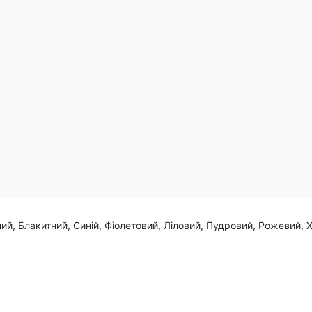
 усьому житті, про те, що кожен аспект має своє значення і мі
еричного елемента, але й позитивної енергії гармонії та рівнов
ий, Блакитний, Синій, Фіолетовий, Ліловий, Пудровий, Рожевий, 