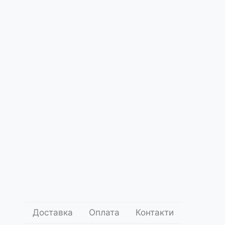
Про
нас
 Модна Нота або Music Haute Couture
ce5131
.00
1 000
грн.
Додати до кошика
оставки
Умови оплати
Доставка
Оплата
Контакти