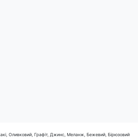
Поділитись:
ї туфельки на високій підборі, створює неповторний образ,
шуканий стиль.
оди та мистецтва.
Хакі, Оливковий, Графіт, Джинс, Меланж, Бежевий, Бірюзовий