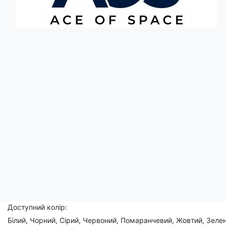
Опис
Ця футболка - справжня модна вибраниця для любителів музики
що поєднує музичність та елегантність. Напис "Music Haute 
Ця футболка підкреслить Вашу індивідуальність та додасть ва
Чоловічі, жіночі, дитячі
Склад: 95% бавовна, 5% еластан
Доступний розмір:
(XS), S, M, L, XL, 2XL, 3XL, (4XL), (5XL)
Доступний колір:
Білий, Чорний, Сірий, Червоний, Помаранчевий, Жовтий, Зелен