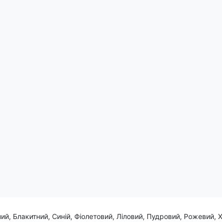
 та стилю! Принт у вигляді ноти, яка втілюється у формі жіночо
Couture" виражає Вашу пристрасть до музики та уявлення про ви
м впевненості у будь-якому образі, чудово вписуючись у світ м
ий, Блакитний, Синій, Фіолетовий, Ліловий, Пудровий, Рожевий, 