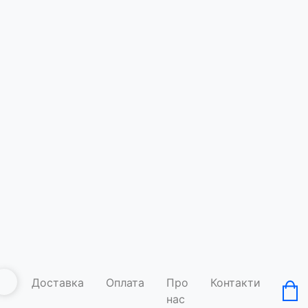
Футболка
Код товару: A
Умови д
Доставка
Оплата
Про
Контакти
нас