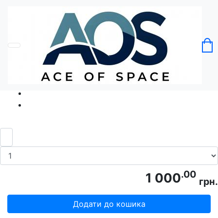
Головна
Без категорії
Футболка Кішка з келихом
Код товару: Ace5129
.00
1 000
грн.
Додати до кошика