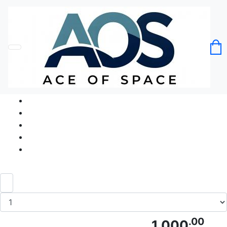
Головна
Без категорії
Футболка Taco Let's Shell-ebrate! Тако
Летс Шелібрейт!
Код товару: Ace5126
.00
1 000