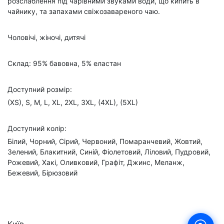
розслаблення під чарівними звуками води, що кипить в
чайнику, та запахами свіжозавареного чаю.
Чоловічі, жіночі, дитячі
Склад: 95% бавовна, 5% еластан
Доступний розмір:
(XS), S, M, L, XL, 2XL, 3XL, (4XL), (5XL)
Доступний колір:
Білий, Чорний, Сірий, Червоний, Помаранчевий, Жовтий,
Зелений, Блакитний, Синій, Фіолетовий, Ліловий, Пудровий,
Рожевий, Хакі, Оливковий, Графіт, Джинс, Меланж,
Бежевий, Бірюзовий