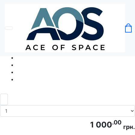
Головна
Без категорії
Футболка Чайний пакетик і чайник
Код товару: Ace5113
.00
1 000
грн.