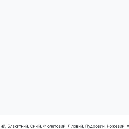
а - це краса, що відкривається у м'якій, простій та легкій формі
та енергією, переносячи з собою символіку вільності та легкості
додасть Вашому образу невимушеності та стилю.
ття вільності, як пташине перо на вітрі.
ий, Блакитний, Синій, Фіолетовий, Ліловий, Пудровий, Рожевий, 