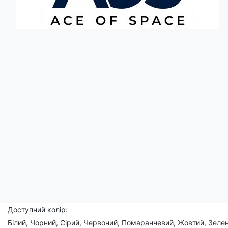
Опис
Ця футболка із графічним геометричним силуетом пташиного пер
створюючи ефектну гру світла та тіні. Вона ніби дихає життям 
Цей принт мінімалізму сповнений грації та елегантності, що 
Носіть цю футболку з насолодою та відчувайте легкість та відчу
Чоловічі, жіночі, дитячі
Склад: 95% бавовна, 5% еластан
Доступний розмір:
(XS), S, M, L, XL, 2XL, 3XL, (4XL), (5XL)
Доступний колір:
Білий, Чорний, Сірий, Червоний, Помаранчевий, Жовтий, Зелен