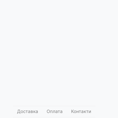
Про
нас
а Перо
ce5110
.00
1 000
грн.
Додати до кошика
оставки
Умови оплати
Поділитись:
Доставка
Оплата
Контакти