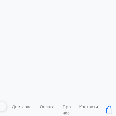
Футболк
Код товару: A
Умови д
Доставка
Оплата
Про
Контакти
нас