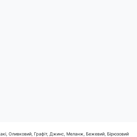
. Кожна лінія і кут цього принту танцює на тканині,
 пташиного польоту.
Хакі, Оливковий, Графіт, Джинс, Меланж, Бежевий, Бірюзовий