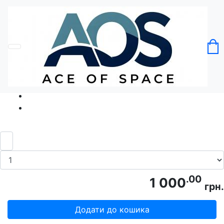
Головна
Без категорії
Футболка Tequila Fusiuon
Код товару: Ace5104
.00
1 000
грн.
Додати до кошика