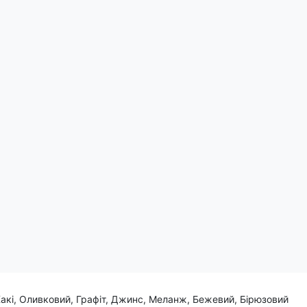
Поділитись:
ті та пригод. Це не просто напис, це програма дій, кулінарний
Хакі, Оливковий, Графіт, Джинс, Меланж, Бежевий, Бірюзовий