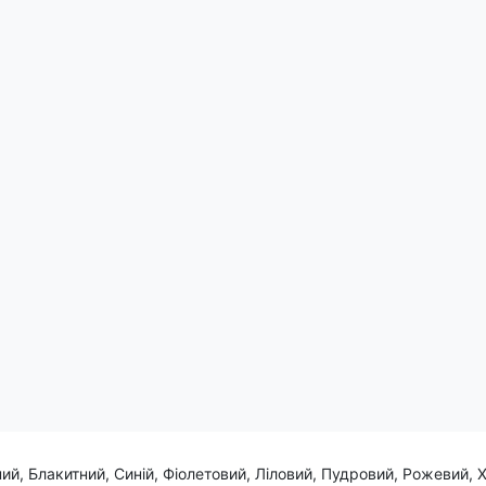
ячого вечора, коли кожен ковток Tequila викликає почуття легкос
кравих вражень. Готові зануритися у світ Tequila?
ий, Блакитний, Синій, Фіолетовий, Ліловий, Пудровий, Рожевий, 