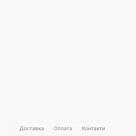
Про
нас
 Текіла Повторити Tequila Repeat
ce5096
.00
1 000
грн.
Додати до кошика
оставки
Умови оплати
Доставка
Оплата
Контакти