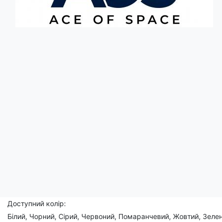
Опис
Ця футболка з написом 'Tequila' творить світ напередодні гар
ритуал: оближи, випий, кусни, повтори.
Це не просто напис, а путівник у світ енергійних вечірок та яс
Чоловічі, жіночі, дитячі
Склад: 95% бавовна, 5% еластан
Доступний розмір:
(XS), S, M, L, XL, 2XL, 3XL, (4XL), (5XL)
Доступний колір:
Білий, Чорний, Сірий, Червоний, Помаранчевий, Жовтий, Зелен