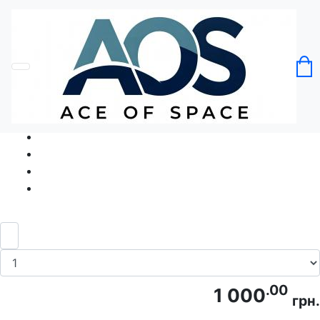
Головна
Без категорії
Футболка King Paw Король Лапа
Код товару: Ace5083
.00
1 000
грн.