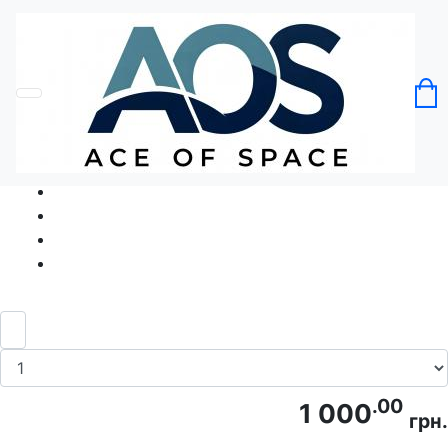
Головна
Без категорії
Футболка Джинтельмен #2 Gintleman
Код товару: Ace5074
.00
1 000
грн.