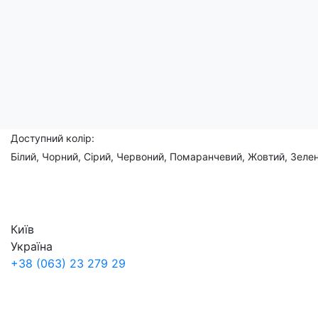
Чоловічі, жіночі, дитячі
Склад: 95% бавовна, 5% еластан
Доступний розмір:
(XS), S, M, L, XL, 2XL, 3XL, (4XL), (5XL)
Доступний колір:
Білий, Чорний, Сірий, Червоний, Помаранчевий, Жовтий, Зелен
Київ
Україна
+38 (063) 23 279 29