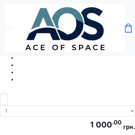
Головна
Без категорії
Футболка ОК Сонце на позитиві
Код товару: Ace5057
.00
1 000
грн.