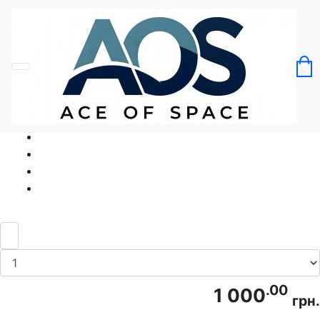
Головна
Без категорії
Футболка Аве, Боулінг! Ave, Bowling!
Код товару: Ace5052
.00
1 000
грн.