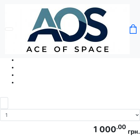
Головна
Без категорії
Футболка Аве, Боулінг! Ave, Bowling!
Код товару: Ace5045
.00
1 000
грн.