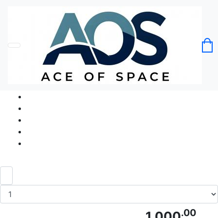
Головна
Без категорії
Футболка Ром. Пірати - Розгул під
щоглою Revelry Under Mast
Код товару: Ace5042
.00
1 000