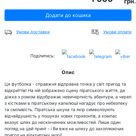
грн.
Додати до кошика
Умови доставки
Умови оплати
Поділитись:
Опис
Ця футболка - справжня відправна точка у світ пригод та
відкриттів! На ній зображено сцену піратського життя, де
діжка з ромом відображає невичерпність абентури, а череп
з кістками в піратському капелюші нагадує про небезпеку
та сміливість. Піратська шхуна та якір символізують
відчайдушність у пошуках нових горизонтів, а компас
вказує шлях до нескінченних можливостей. Лише один
погляд на цей принт - і Ви вже на шляху до захоплюючих
пригод на відкритому морі!