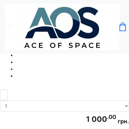
Головна
Без категорії
Футболка Пиво Паливо Beer Fuel
Код товару: Ace5037
.00
1 000
грн.