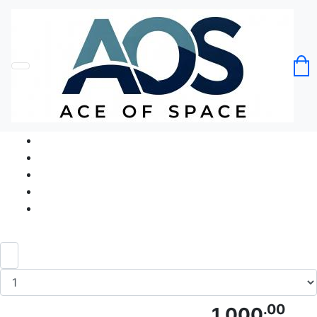
Головна
Без категорії
Футболка Леся Українка Українська
Культурна Ракета
Код товару: Ace5033
.00
1 000