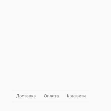
Про
нас
 Бавовна! Cotton!
ce5028
.00
1 000
грн.
Додати до кошика
оставки
Умови оплати
Доставка
Оплата
Контакти
Поділитись: