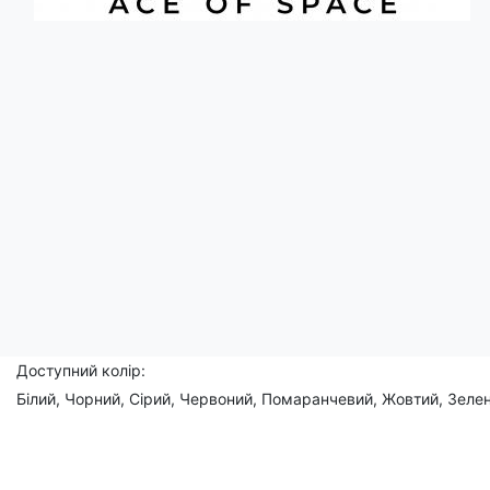
Опис
Ця футболка - суміш стилю, креативу та гумору! Жовтий трик
Носіть цю футболку і покажіть світові, що бавовна - це справж
Чоловічі, жіночі, дитячі
Склад: 95% бавовна, 5% еластан
Доступний розмір:
(XS), S, M, L, XL, 2XL, 3XL, (4XL), (5XL)
Доступний колір:
Білий, Чорний, Сірий, Червоний, Помаранчевий, Жовтий, Зелен