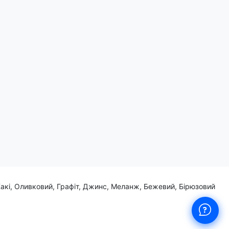
бавовни на ньому додає неповторного шарму.
Хакі, Оливковий, Графіт, Джинс, Меланж, Бежевий, Бірюзовий