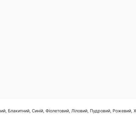
утний знак попередження привертає увагу, а вибухаюча квітка 
ній бум!
ий, Блакитний, Синій, Фіолетовий, Ліловий, Пудровий, Рожевий, 