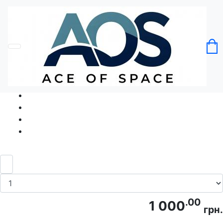
Головна
Без категорії
Футболка Невловна Бавовна
Код товару: Ace5022
.00
1 000
грн.