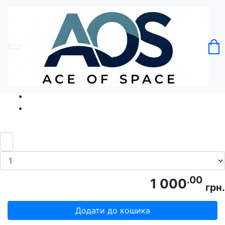
Головна
Без категорії
Футболка Бавовна Пікчерз
Код товару: Ace5021
.00
1 000
грн.
Додати до кошика