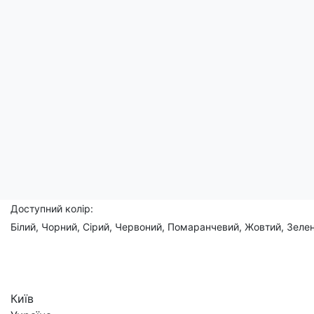
Напис "Million-dollar Taxi Driver" додає ще більше шарму, під
Ця футболка – ідеальний вибір для тих, хто знає ціну свого та
Чоловічі, жіночі, дитячі
Склад: 95% бавовна, 5% еластан
Доступний розмір:
(XS), S, M, L, XL, 2XL, 3XL, (4XL), (5XL)
Доступний колір:
Білий, Чорний, Сірий, Червоний, Помаранчевий, Жовтий, Зелен
Київ