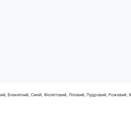
креслюючи Вашу унікальність і майстерність у мистецтві водіння.
ланту і не боїться бути в центрі уваги. Нехай кожен Ваш маршрут 
ий, Блакитний, Синій, Фіолетовий, Ліловий, Пудровий, Рожевий, 