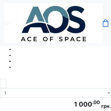
Головна
Без категорії
Футболка Таксист Король Об'їзних
Шляхів таксі
Код товару: Ace5261
.00
1 000
грн.