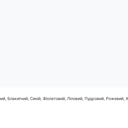
 боулінгових доріжках.
мантики в свою спортивну гру!
ий, Блакитний, Синій, Фіолетовий, Ліловий, Пудровий, Рожевий, 