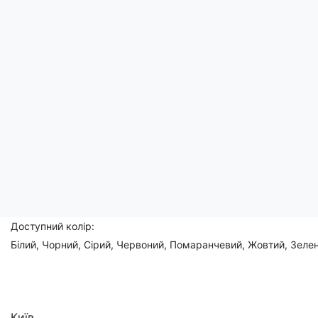
Носіть її, щоб показати свій дух пригод та жагу до перемог на
Ідеальний вибір для тих, хто хоче додати трохи піратської ро
Чоловічі, жіночі, дитячі
Склад: 95% бавовна, 5% еластан
Доступний розмір:
(XS), S, M, L, XL, 2XL, 3XL, (4XL), (5XL)
Доступний колір:
Білий, Чорний, Сірий, Червоний, Помаранчевий, Жовтий, Зелен
Київ