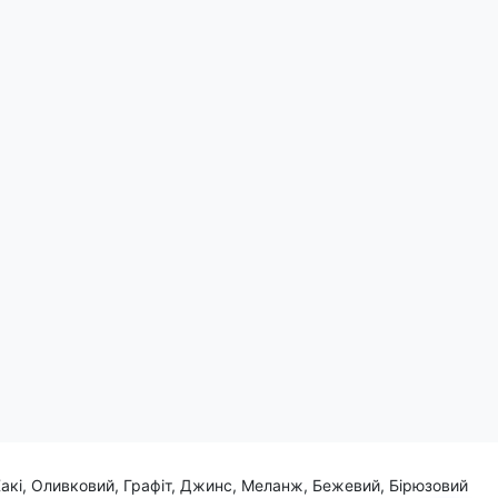
Поділитись:
ць та героїзм херсонців. Напис "Херсон - Кавунна столиця"
 звісно, смак солодких, найсмачніших у світі кавунів!
Хакі, Оливковий, Графіт, Джинс, Меланж, Бежевий, Бірюзовий