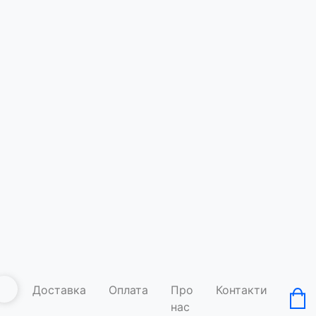
Футболка
Watermel
Код товару: A
Умови д
Доставка
Оплата
Про
Контакти
нас