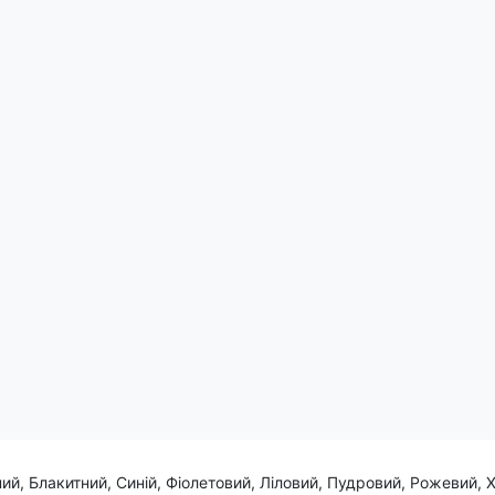
уном, що нагадує щит, і двома мечами, підкреслює непохитну мі
 силу духу.
 демонструючи гордість за рідне місто та його славну історію, і
ий, Блакитний, Синій, Фіолетовий, Ліловий, Пудровий, Рожевий, 