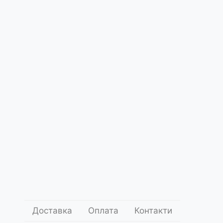
Про
нас
 Херсон Кавунна Столиця Kherson
on Capital
ce5284
.00
1 000
грн.
Додати до кошика
оставки
Умови оплати
Доставка
Оплата
Контакти