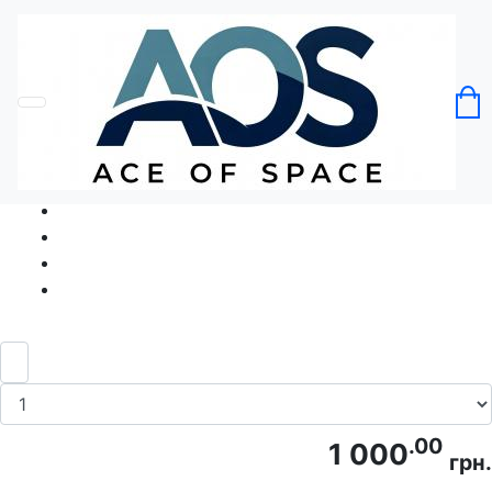
Головна
Без категорії
Футболка Панда Арт
Код товару: Ace5301
.00
1 000
грн.