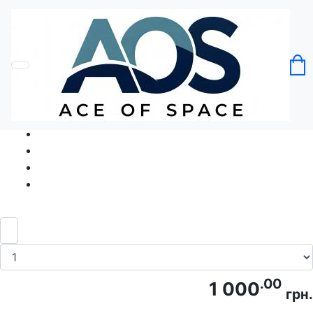
Головна
Без категорії
Футболка Серце-Вітрильник
Код товару: Ace5306
.00
1 000
грн.