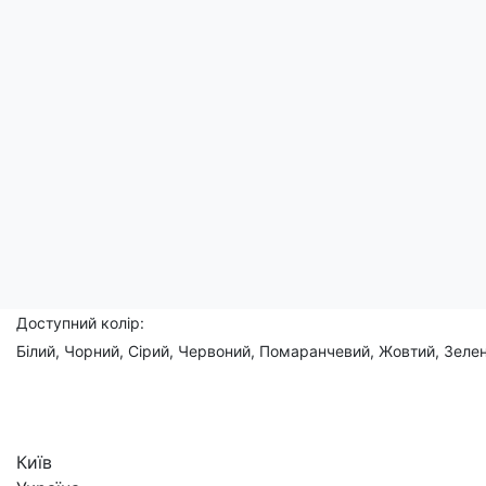
Цей дизайн відображає сутність простоти та чарівності, пер
Красива знахідка для тих, хто цінує красу у простоті та хоче 
Чоловічі, жіночі, дитячі
Склад: 95% бавовна, 5% еластан
Доступний розмір:
(XS), S, M, L, XL, 2XL, 3XL, (4XL), (5XL)
Доступний колір:
Білий, Чорний, Сірий, Червоний, Помаранчевий, Жовтий, Зелен
Київ