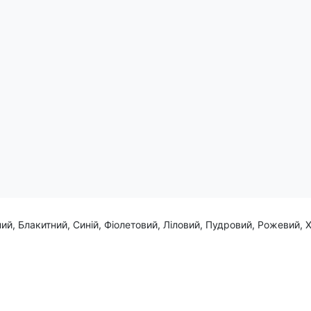
етворюючи улюблений фрукт у захопливий витвір мистецтва.
зробити стильний акцент.
ий, Блакитний, Синій, Фіолетовий, Ліловий, Пудровий, Рожевий, 