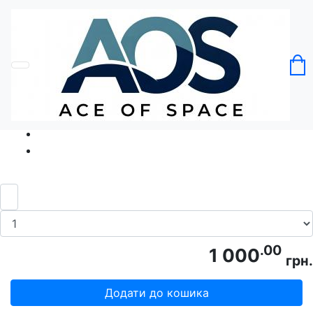
Головна
Без категорії
Футболка Режим Чилити Увімк
Код товару: Ace5322
.00
1 000
грн.
Додати до кошика