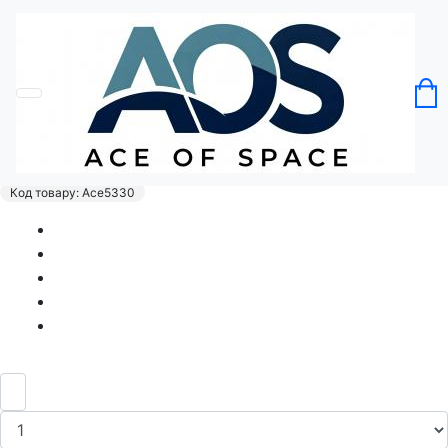
Головна
Без категорії
Футболка PURRBANK Happy charging!
Мурбанк - щасливого заряджання! кішка
кіт
Код товару: Ace5330