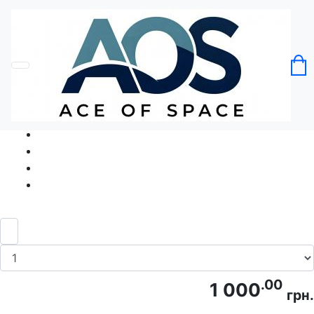
Головна
Без категорії
Футболка Лінивець обличчя лінивця
Код товару: Ace5331
.00
1 000
грн.