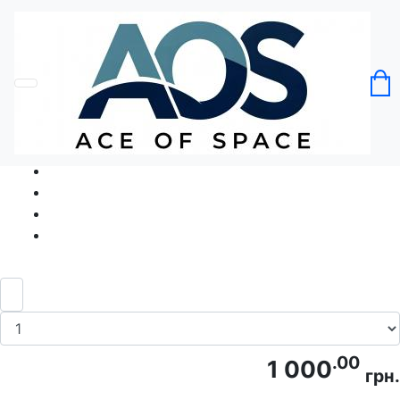
Головна
Без категорії
Футболка Лінивець обличчя лінивця
Код товару: Ace5332
.00
1 000
грн.