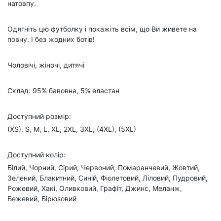
натовпу.
Одягніть цю футболку і покажіть всім, що Ви живете на
повну. І без жодних ботів!
Чоловічі, жіночі, дитячі
Склад: 95% бавовна, 5% еластан
Доступний розмір:
(XS), S, M, L, XL, 2XL, 3XL, (4XL), (5XL)
Доступний колір:
Білий, Чорний, Сірий, Червоний, Помаранчевий, Жовтий,
Зелений, Блакитний, Синій, Фіолетовий, Ліловий, Пудровий,
Рожевий, Хакі, Оливковий, Графіт, Джинс, Меланж,
Бежевий, Бірюзовий