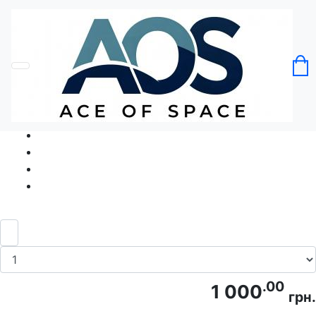
Головна
Без категорії
Футболка Без Ботів Bot-Free Zone
Код товару: Ace5333
.00
1 000
грн.