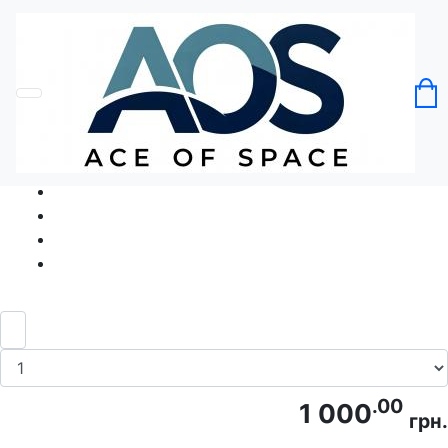
Головна
Без категорії
Футболка Змія Тотем Змії Snake Totem
Код товару: Ace5340
.00
1 000
грн.