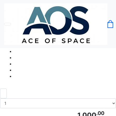
Головна
Без категорії
Iron In My Blood Залізо в моїй крові
Бодібілдинг
Код товару: Ace5362
.00
1 000