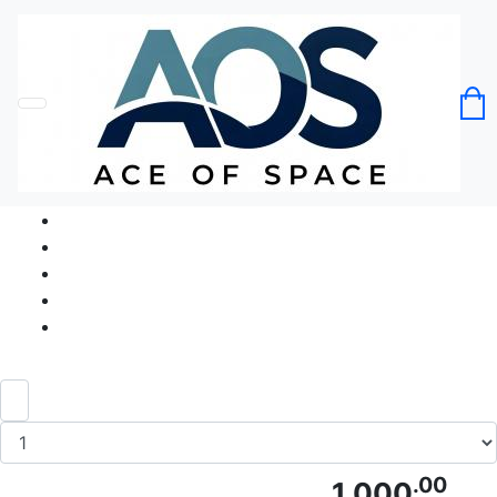
Головна
Без категорії
Вогонь кохання Love bonfire Любовне
багаття вогнище
Код товару: Ace5377
.00
1 000